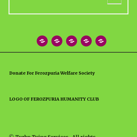
e
a
r
c
h
Home
About
Blog
MEDIA
Contact
Post
NEWS
US
ARTICLES
Donate For Ferozpuria Welfare Society
LOGO OF FEROZPURIA HUMANITY CLUB