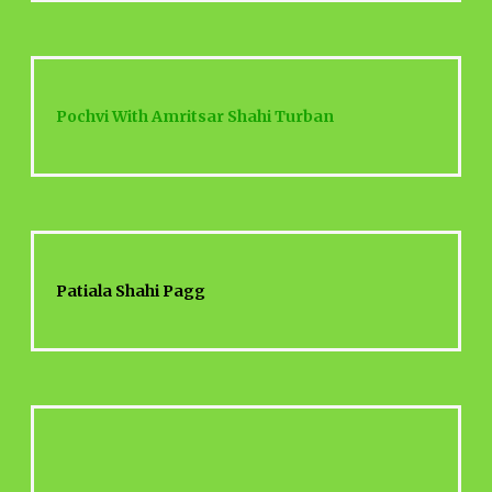
Pochvi With Amritsar Shahi Turban
Patiala Shahi Pagg