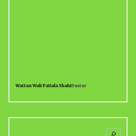
Wattan Wali Patiala Shahi
Dastar
S