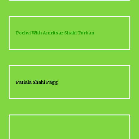
Pochvi With Amritsar Shahi Turban
Patiala Shahi Pagg