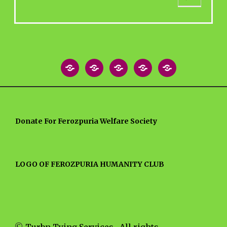
e
a
r
c
h
Home
About
Blog
MEDIA
Contact
Post
NEWS
US
ARTICLES
Donate For Ferozpuria Welfare Society
LOGO OF FEROZPURIA HUMANITY CLUB