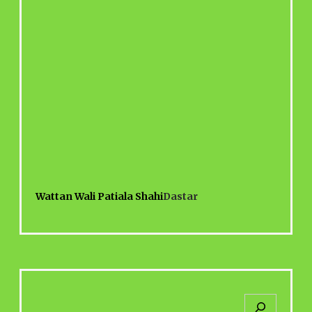
Wattan Wali Patiala Shahi
Dastar
S